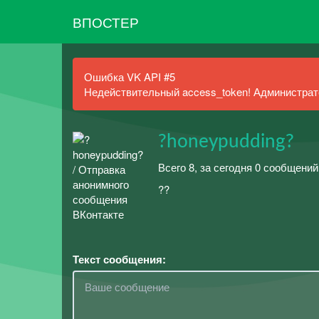
ВПОСТЕР
Ошибка VK API #5
Недействительный access_token! Администрато
?honeypudding?
Всего 8, за сегодня 0 сообщений
??
Текст сообщения: