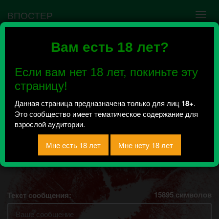
ВПОСТЕР
Вам есть 18 лет?
Ошибка VK API #5
Недействительный access_token! Администратору
Если вам нет 18 лет, покиньте эту
сообщества нужно авторизоваться на сервисе
повторно.
страницу!
Данная страница предназначена только для лиц
18+
.
Это сообщество имеет тематическое содержание для
Камешково 18+ Анон
взрослой аудитории.
Всего 17, за сегодня 0 сообщений
отправлено / Рейтинг 8.5
15895
символов
Текст сообщения: