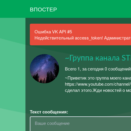
ВПОСТЕР
Ошибка VK API #5
Недействительный access_token! Администрато
~Группа канала S
Всего 1, за сегодня 0 сообщений
~Приветик это группа моего кана
https://www.youtube.com/chann
сделал этого.Жди новостей о м
Текст сообщения: