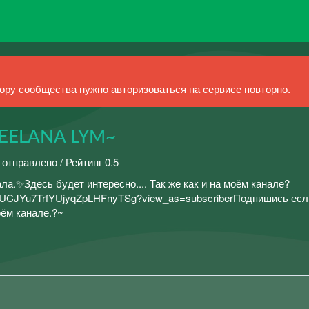
ру сообщества нужно авторизоваться на сервисе повторно.
TEELANA LYM~
 отправлено / Рейтинг 0.5
ла.✨Здесь будет интересно.... Так же как и на моём канале?
el/UCJYu7TrfYUjyqZpLHFnyTSg?view_as=subscriberПодпишись есл
оём канале.?~