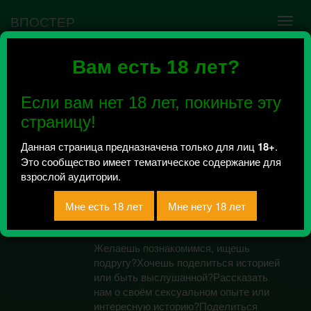
ВПОСТЕР
Вам есть 18 лет?
Ошибка VK API #5
Недействительный access_token! Администратору
Если вам нет 18 лет, покиньте эту
сообщества нужно авторизоваться на сервисе
повторно.
страницу!
Данная страница предназначена только для лиц
18+
.
Это сообщество имеет тематическое содержание для
~Би, Лесби
взрослой аудитории.
знакомства~ЛГБТ~
Всего 10, за сегодня 0 сообщений
отправлено / Рейтинг 2
Желаешь познакомимся, ищешь
подругу?Хочешь поделиться историей
или быть выслушанной?Рассказать
нам о своём сексуальном опыте или
интересную историю?Поделиться