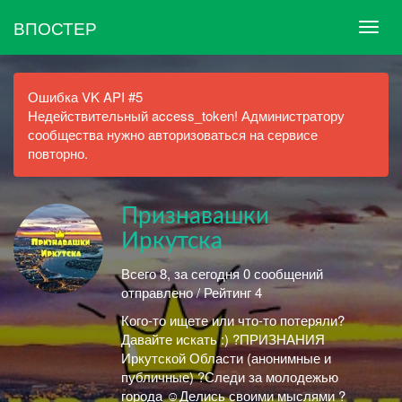
ВПОСТЕР
Ошибка VK API #5
Недействительный access_token! Администратору
сообщества нужно авторизоваться на сервисе
повторно.
Признавашки
Иркутска
Всего 8, за сегодня 0 сообщений
отправлено / Рейтинг 4
Кого-то ищете или что-то потеряли?
Давайте искать :) ?ПРИЗНАНИЯ
Иркутской Области (анонимные и
публичные) ?Следи за молодежью
города ☺Делись своими мыслями ?