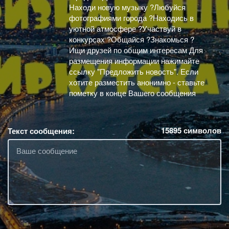
Находи новую музыку ?Любуйся
фотографиями города ?Находись в
уютной атмосфере ?Участвуй в
конкурсах ?Общайся ?Знакомься ?
Ищи друзей по общим интересам Для
размещения информации нажимайте
ссылку "Предложить новость". Если
хотите разместить анонимно - ставьте
пометку в конце Вашего сообщения
15895
символов
Текст сообщения: