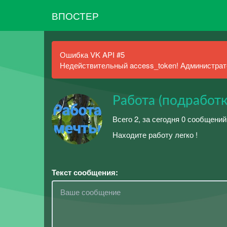
ВПОСТЕР
Ошибка VK API #5
Недействительный access_token! Администрато
Работа (подработ
Всего 2, за сегодня 0 сообщений
Находите работу легко !
Текст сообщения: