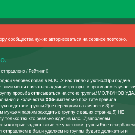
ру сообщества нужно авторизоваться на сервисе повторно.
о.
 отправлено / Рейтинг 0
 родной человек попал в МЛС .У нас тепло и уютно.❗При подаче
вами могли связаться администраторы, в противном случае за
в группу просьба отписываться на стене группы.❗МОЛЧУНОВ УДА
олчания и количества.❗❗❗Внимательно прочтите правила
 руководством группы.2)не переходим на личности.3)не
м мужьям парням заходить в группу с ваших страниц.5) НЕ
 только тех,кто реально ждет из млс...7)заполняем
сы которые задают такие же участники группы.9)не оскорбляем
л отправляем в бан,и удаляем из группы.будьте деликатны и