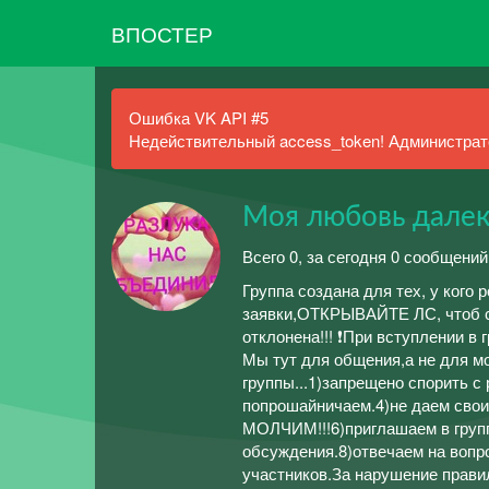
ВПОСТЕР
Ошибка VK API #5
Недействительный access_token! Администрато
Моя любовь далек
Всего 0, за сегодня 0 сообщений
Группа создана для тех, у кого
заявки,ОТКРЫВАЙТЕ ЛС, чтоб с 
отклонена!!! ❗При вступлении 
Мы тут для общения,а не для м
группы...1)запрещено спорить с
попрошайничаем.4)не даем свои
МОЛЧИМ!!!6)приглашаем в группу
обсуждения.8)отвечаем на вопро
участников.За нарушение прави