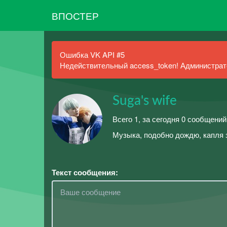
ВПОСТЕР
Ошибка VK API #5
Недействительный access_token! Администрато
Suga's wife
Всего 1, за сегодня 0 сообщений
Музыка, подобно дождю, капля з
Текст сообщения: