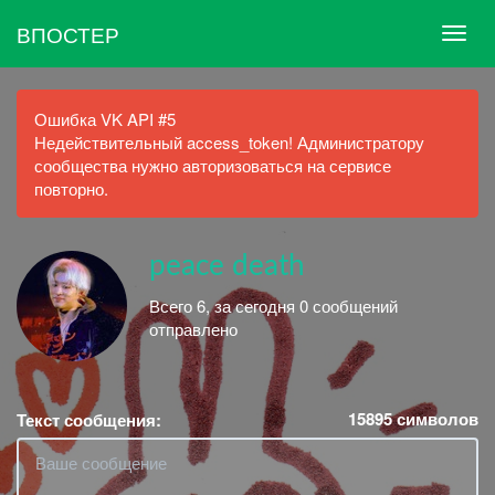
ВПОСТЕР
Ошибка VK API #5
Недействительный access_token! Администратору
сообщества нужно авторизоваться на сервисе
повторно.
peace death
Всего 6, за сегодня 0 сообщений
отправлено
15895
символов
Текст сообщения: