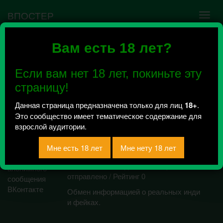
ВПОСТЕР
Вам есть 18 лет?
Ошибка VK API #5
Недействительный access_token! Администратору
Если вам нет 18 лет, покиньте эту
сообщества нужно авторизоваться на сервисе
повторно.
страницу!
Данная страница предназначена только для лиц
18+
.
Это сообщество имеет тематическое содержание для
Нижневартовск 18+
взрослой аудитории.
(Правда о платном
сексе)
Всего 10, за сегодня 0 сообщений
отправлено / Рейтинг 0
Обмен информацией о реальных инди
и фейках.