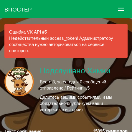
ВПОСТЕР
Ошибка VK API #5
Недействительный access_token! Администратору
сообщества нужно авторизоваться на сервисе
повторно.
Подслушано Химки
Всего 3, за сегодня 0 сообщений
отправлено / Рейтинг 1.5
Делитесь вашими событиями, и мы
обязательно опубликуем ваши
интересные истории)
15895
символов
Текст сообщения: