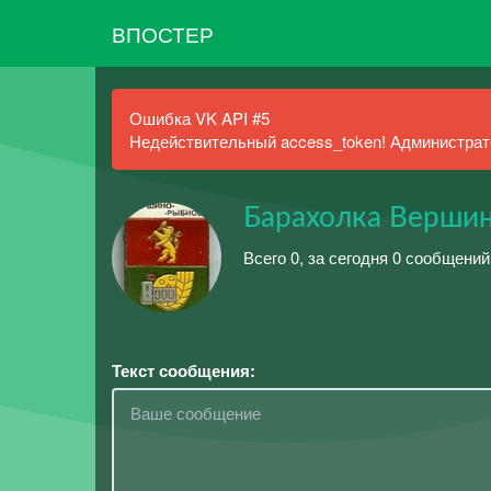
ВПОСТЕР
Ошибка VK API #5
Недействительный access_token! Администрато
Барахолка Верши
Всего 0, за сегодня 0 сообщений
Текст сообщения: