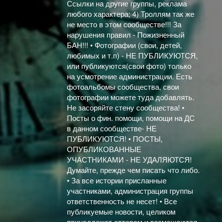
Ссылки на другие группы, реклама
любого характера; 4) Троллям так же
не место в этом сообществе!!! За
нарушения правил - Пожизненный
БАН!!! • Фотографии (свои, детей,
любимых и т.п) - НЕ ПУБЛИКУЮТСЯ,
или публикуются(свои фото) только
на усмотрение администрации. Есть
фотоальбомы сообщества, свои
фотографии можете туда добавлять.
Не засоряйте стену сообщества! •
Посты о фин. помощи, помощи на ДС
в данном сообществе- НЕ
ПУБЛИКУЮТСЯ! • ПОСТЫ,
ОПУБЛИКОВАННЫЕ
УЧАСТНИКАМИ - НЕ УДАЛЯЮТСЯ!
Думайте, прежде чем писать что либо.
• За все истории присланные
участниками, администрация группы
ответственность не несет! • Все
публикуемые новости, целиком
принадлежат авторам и размещаются