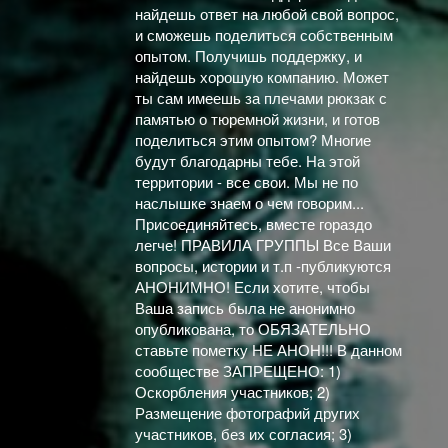
найдешь ответ на любой свой вопрос,
и сможешь поделиться собственным
опытом. Получишь поддержку, и
найдешь хорошую компанию. Может
ты сам имеешь за плечами рюкзак с
памятью о тюремной жизни, и готов
поделиться этим опытом? Многие
будут благодарны тебе. На этой
территории - все свои. Мы не по
наслышке знаем о чем говорим...
Присоединяйтесь, вместе гораздо
легче! ПРАВИЛА ГРУППЫ Все Ваши
вопросы, истории и т.п -публикуются
АНОНИМНО! Если хотите, чтобы
Ваша запись была не анонимно
опубликована, то ОБЯЗАТЕЛЬНО
ставьте пометку НЕ АНОН!!! В данном
сообществе ЗАПРЕЩЕНО: 1)
Оскорбления участников; 2)
Размещение фотографий других
участников, без их согласия; 3)