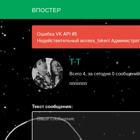
ВПОСТЕР
Ошибка VK API #5
Недействительный access_token! Администрато
Т-Т
Всего 4, за сегодня 0 сообщений
ппппппп
Текст сообщения: