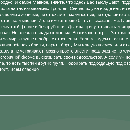
бодно. И самое главное, знайте, что здесь Вас выслушают, под
уйста на так называемых Троллей. Сейчас их уже вроде нет, но 
их своими эмоциями, не отвечайте взаимностью, не отдавайте эн
 столько и мнений. И они имеют право быть высказанными. Гла
екватной форме и без грубости.. Должна присутствовать и здо
ровая. Не всегда совпадают мнения. Возникают споры. .За хамст
ы за мир в группе и добрые отношения. Если мы идем в гости, м
правильней печь блины, варить борщ. Мы или угощаемся, или от
 правила не устраивают, можно просто внести предложение по у
атегоричной форме высказывать свои недовольства. А если уж н
ла, то есть тысячи других групп. Подобрать подходящую под св
тоит. Всем спасибо.