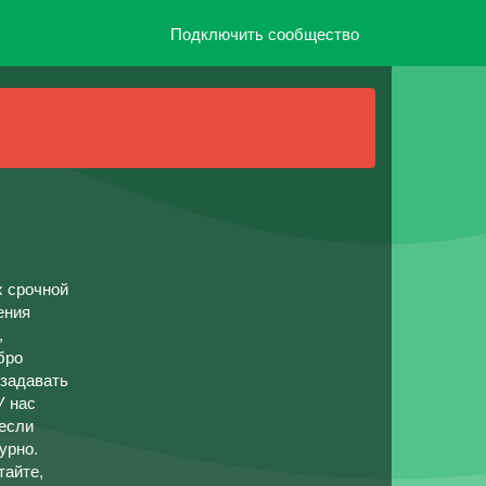
Подключить сообщество
х срочной
ения
,
бро
 задавать
У нас
 если
урно.
тайте,