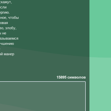
скажут,
если
ергию.
вное, чтобы
ровая
во, злобу,
ы не
казываемся
лучшению
е
ой манер
15895
символов