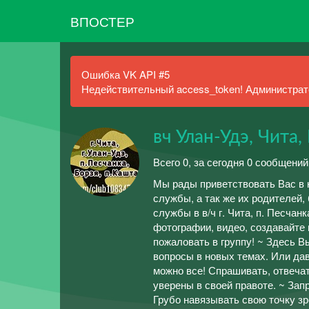
ВПОСТЕР
Ошибка VK API #5
Недействительный access_token! Администрато
вч Улан-Удэ, Чита,
Всего 0, за сегодня 0 сообщений
Мы рады приветствовать Вас в 
службы, а так же их родителей,
службы в в/ч г. Чита, п. Песчан
фотографии, видео, создавайте
пожаловать в группу! ~ Здесь В
вопросы в новых темах. Или дав
можно все! Спрашивать, отвечат
уверены в своей правоте. ~ Зап
Грубо навязывать свою точку зр