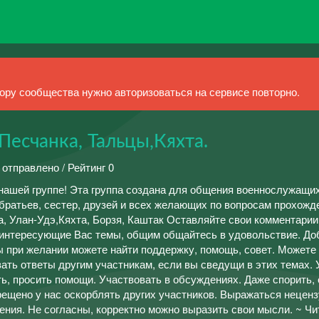
ру сообщества нужно авторизоваться на сервисе повторно.
 Песчанка, Тальцы,Кяхта.
 отправлено / Рейтинг 0
нашей группе! Эта группа создана для общения военнослужащи
 братьев, сестер, друзей и всех желающих по вопросам прохожд
ка, Улан-Удэ,Кяхта, Борзя, Каштак Оставляйте свои комментарии
 интересующие Вас темы, общим общайтесь в удовольствие. До
ы при желании можете найти поддержку, помощь, совет. Можете
ать ответы другим участникам, если вы сведущи в этих темах. 
ь, просить помощи. Участвовать в обсуждениях. Даже спорить,
рещено у нас оскорблять других участников. Выражаться неценз
ения. Не согласны, корректно можно выразить свои мысли. ~ Чи