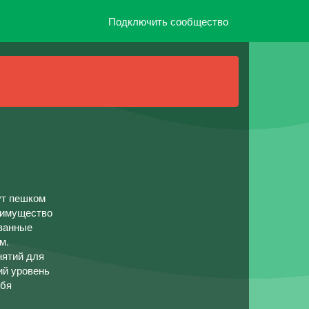
Подключить сообщество
ут пешком
еимущество
ванные
м.
нятий для
ий уровень
ебя