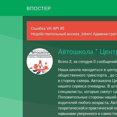
ВПОСТЕР
Ошибка VK API #5
Недействительный access_token! Администрато
Автошкола * Цент
Всего 2, за сегодня 0 сообщений
Наша школа находиться в центр
общественного транспорта , до 
в сторону сквера. Автошкола Ц
нашего сервиса очевидны. В ш
специалисты, которые смогут 
Положительные стороны нашей 
водителей любого возраста. Ав
теоретической и практической п
навыками уверенного и самостоя