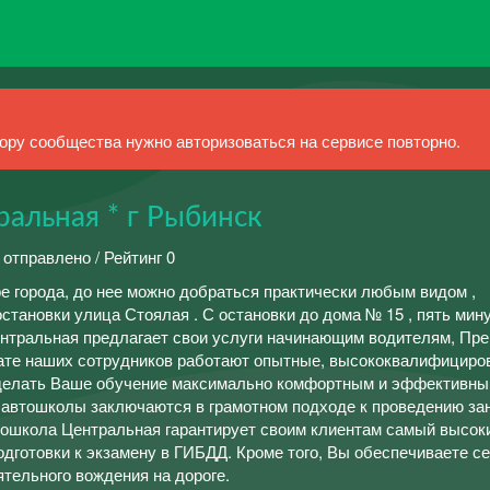
ру сообщества нужно авторизоваться на сервисе повторно.
ральная * г Рыбинск
 отправлено / Рейтинг 0
е города, до нее можно добраться практически любым видом ,
остановки улица Стоялая . С остановки до дома № 15 , пять мин
ентральная предлагает свои услуги начинающим водителям, Пр
тате наших сотрудников работают опытные, высококвалифициро
сделать Ваше обучение максимально комфортным и эффективны
автошколы заключаются в грамотном подходе к проведению за
тошкола Центральная гарантирует своим клиентам самый высок
одготовки к экзамену в ГИБДД. Кроме того, Вы обеспечиваете с
тельного вождения на дороге.