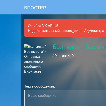
ВПОСТЕР
Ошибка VK API #5
Недействительный access_token! Администрато
Болталка " Все вм
/ Рейтинг 410
Текст сообщения: