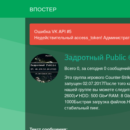
ВПОСТЕР
Ошибка VK API #5
Недействительный access_token! Администрато
Задротный Public
Всего 0, за сегодня 0 сообщений
Это группа игрового Counter-Str
запущен 02.07.2017После того к
нашей группе вы можете следит
2600)✔HDD: 500 Gb✔RAM: 8 Gb✔O
1000Быстрая загрузка файлов.
стабильный пинг.
Текст сообщения: