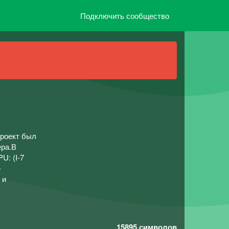
Подключить сообщество
проект был
ера.В
U: (I-7
-
 и
15895
символов