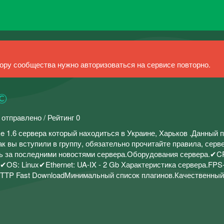
ру сообщества нужно авторизоваться на сервисе повторно.
 ©
 отправлено / Рейтинг 0
ike 1.6 сервера который находиться в Украине, Харьков .Данный 
ак вы вступили в группу, обязательно прочитайте правила, серв
ь за последними новостями сервера.Оборудования сервера.✔CP
S: Linux✔Ethernet: UA-IX - 2 Gb Характеристика сервера.FPS
HTTP Fast DownloadМинимальный список плагинов.Качественный