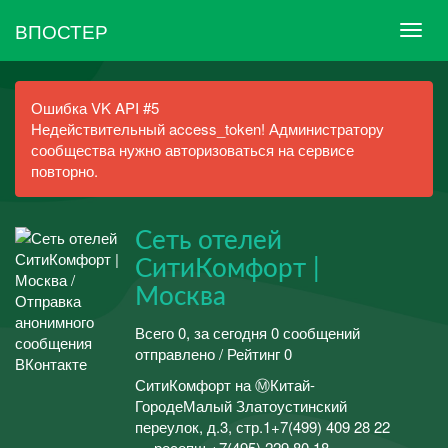
ВПОСТЕР
Ошибка VK API #5
Недействительный access_token! Администратору
сообщества нужно авторизоваться на сервисе
повторно.
Сеть отелей
СитиКомфорт |
Москва
Всего 0, за сегодня 0 сообщений
отправлено / Рейтинг 0
СитиКомфорт на ⓂКитай-
ГородеМалый Златоустинский
переулок, д.3, стр.1+7(499) 409 28 22
— ресепш +7(495) 229 80 18 —