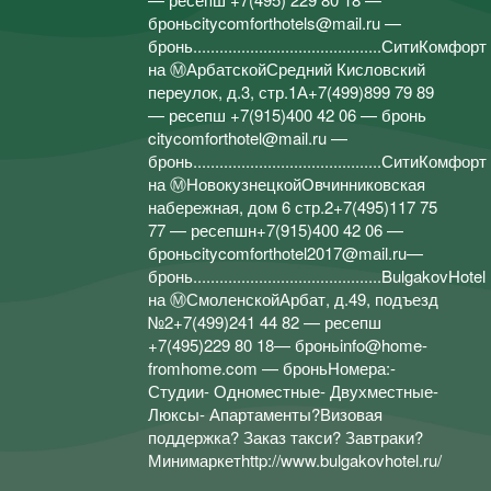
броньcitycomforthotels@mail.ru —
бронь...........................................СитиКомфорт
на ⓂАрбатскойСредний Кисловский
переулок, д.3, стр.1А+7(499)899 79 89
— ресепш +7(915)400 42 06 — бронь
citycomforthotel@mail.ru —
бронь...........................................СитиКомфорт
на ⓂНовокузнецкойОвчинниковская
набережная, дом 6 стр.2+7(495)117 75
77 — ресепшн+7(915)400 42 06 —
броньcitycomforthotel2017@mail.ru—
бронь...........................................BulgakovHotel
на ⓂСмоленскойАрбат, д.49, подъезд
№2+7(499)241 44 82 — ресепш
+7(495)229 80 18— броньinfo@home-
fromhome.com — броньНомера:-
Студии- Одноместные- Двухместные-
Люксы- Апартаменты?Визовая
поддержка? Заказ такси? Завтраки?
Минимаркетhttp://www.bulgakovhotel.ru/