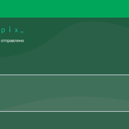
i ｘ,,
й отправлено