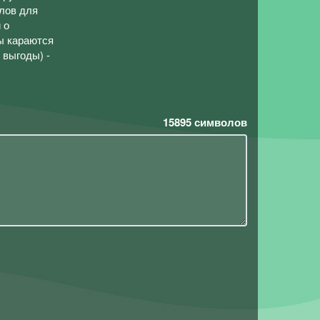
лов для
 о
ы караются
выгоды) -
15895
символов