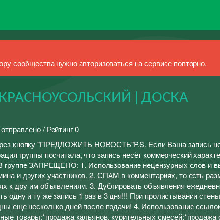
ру сообщества нужно авторизоваться на сервисе повторно.
КРАСНОУСОЛЬСКИЙ | ДОСКА
 отправлено / Рейтинг 0
ерез кнопку "ПРЕДЛОЖИТЬ НОВОСТЬ"P.S. Если Ваша запись н
ация группы посчитала, что запись несёт коммерческий характе
.В группе ЗАПРЕЩЕНО: 1. Использование нецензурных слов и в
мина и других участников. 2. СПАМ в комментариях, то есть ра
ях к другим объявлениям. 3. Дублировать объявления ежедневн
 одну и ту же запись 1 раз в 3 дня!!! При пролистывании стены
ны еще несколько дней после подачи! 4. Использование ссылок
нные товары:*продажа кальянов, кyрительных смесей;*продажа