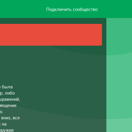
Подключить сообщество
е была
р, либо
ыражений,
змещение
о.
 вниз, все
 на
 орyжия