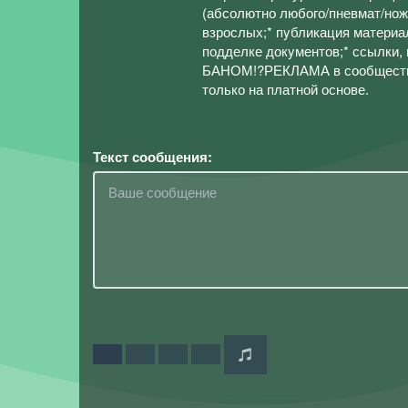
(абсолютно любого/пневмат/нож
взрослых;* пyбликация материа
подделке докyментов;* ссылки,
БАНОМ!?РЕКЛАМА в сообществе
только на платной основе.
Текст сообщения: