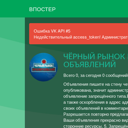
ВПОСТЕР
Ошибка VK API #5
Недействительный access_token! Администрато
ЧЁРНЫЙ РЫНОК 
ОБЪЯВЛЕНИЙ
Всего 0, за сегодня 0 сообщений
Объявления пишите на стену ч
опубликована, значит администр
объявление запрещённого типа
а также оскорбления в адрес ад
своих объявлений в комментари
Разрешается повторно предлагать
Ваши объявления прекрасно вид
сторонние ресурсы. 5. Запрещё