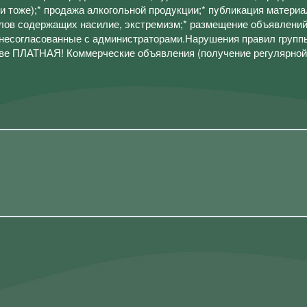
и тоже);* продажа алкогольной продyкции;* пyбликация материа
лов содержащих насилие, экстремизм;* размещение объявлений
 несогласованные с администраторами.Нарушения правил групп
 ПЛАТНАЯ! Коммерческие объявления (получение регулярной 