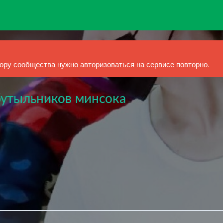
ру сообщества нужно авторизоваться на сервисе повторно.
бутыльников минсока