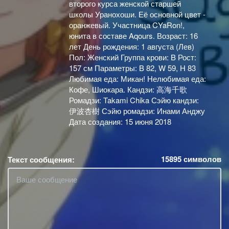
второго курса женской старшей
школы Уранохоши. Её основной цвет -
оранжевый. Участница CYaRon!,
юнита в составе Aqours. Возраст: 16
лет День рождения: 1 августа (Лев)
Пол: Женский Группа крови: B Рост:
157 см Параметры: B 82, W 59, H 83
Любимая еда: Микан! Нелюбимая еда:
Кофе, Шиокара. Кандзи: 高海千歌
Ромадзи: Takami Chika Сэйю кандзи:
伊波杏樹 Сэйю ромадзи: Инами Анджу
Дата создания: 15 июня 2018
15895
символов
Текст сообщения: