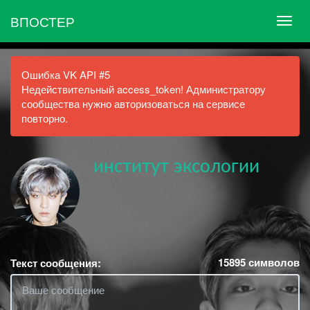
ВПОСТЕР
Ошибка VK API #5
Недействительный access_token! Администратору
сообщества нужно авторизоваться на сервисе
повторно.
институт эксологии
15895
символов
Текст сообщения: