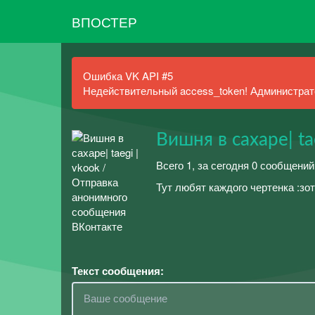
ВПОСТЕР
Ошибка VK API #5
Недействительный access_token! Администрато
Вишня в сахаре| ta
Всего 1, за сегодня 0 сообщений
Тут любят каждого чертенка :зот
Текст сообщения: