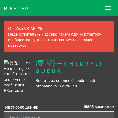
ВПОСТЕР
Ошибка VK API #5
Недействительный access_token! Администратору
сообщества нужно авторизоваться на сервисе
повторно.
(要 望) — ᴄ ʜ ᴇ ʀ ʀ ʏ ʟ ɪ
ǫ ᴜ ᴇ ᴜ ʀ
Всего 1, за сегодня 0 сообщений
отправлено / Рейтинг 0
15895
символов
Текст сообщения: