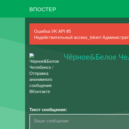
ВПОСТЕР
Ошибка VK API #5
Недействительный access_token! Администрато
Чёрное&Белое Че
Текст сообщения: