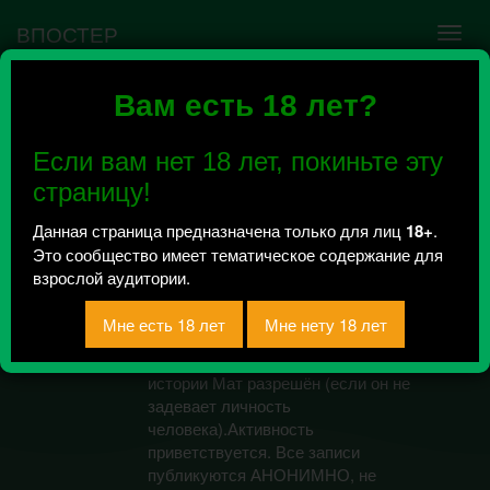
ВПОСТЕР
Вам есть 18 лет?
Ошибка VK API #5
Недействительный access_token! Администратору
Если вам нет 18 лет, покиньте эту
сообщества нужно авторизоваться на сервисе
повторно.
страницу!
Данная страница предназначена только для лиц
18+
.
Это сообщество имеет тематическое содержание для
ЧАТ ЯКТ 18+
взрослой аудитории.
Всего 20, за сегодня 0 сообщений
отправлено
Общение/обсуждения/анонимные
истории Мат разрешён (если он не
задевает личность
человека).Активность
приветствуется. Все записи
публикуются АНОНИМНО, не