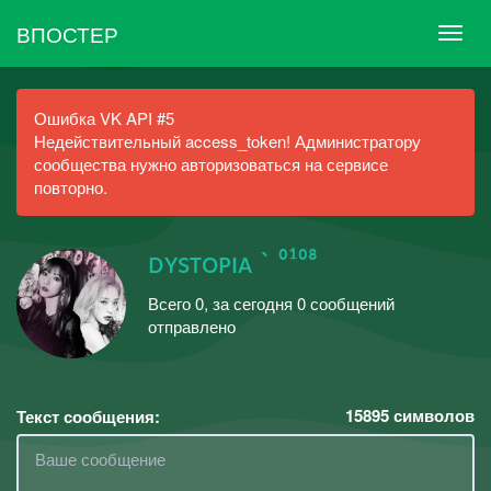
ВПОСТЕР
Ошибка VK API #5
Недействительный access_token! Администратору
сообщества нужно авторизоваться на сервисе
повторно.
ᴅʏsᴛᴏᴘɪᴀ ` ⁰¹⁰⁸
Всего 0, за сегодня 0 сообщений
отправлено
15895
символов
Текст сообщения: