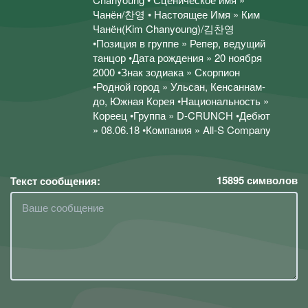
Чанён/찬영 • Настоящее Имя » Ким
Чанён(Kim Chanyoung)/김찬영
•Позиция в группе » Репер, ведущий
танцор •Дата рождения » 20 ноября
2000 •Знак зодиака » Скорпион
•Родной город » Ульсан, Кенсаннам-
до, Южная Корея •Национальность »
Кореец •Группа » D-CRUNCH •Дебют
» 08.06.18 •Компания » All-S Company
15895
символов
Текст сообщения: