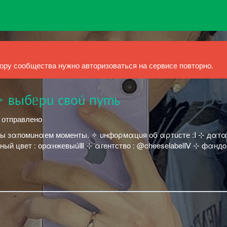
ру сообщества нужно авторизоваться на сервисе повторно.
𝗟 ✧ выбᥱрu своú пуmь
й отправлено
мы зαпомuнαем моменты. ✧ uнфоρмαцuя об αρтuсте :Ⅰ ⊹ дαтα
ный цвет : орαнжевыúⅢ ⊹ αгентствo : @cheeselabelⅣ ⊹ фαндo