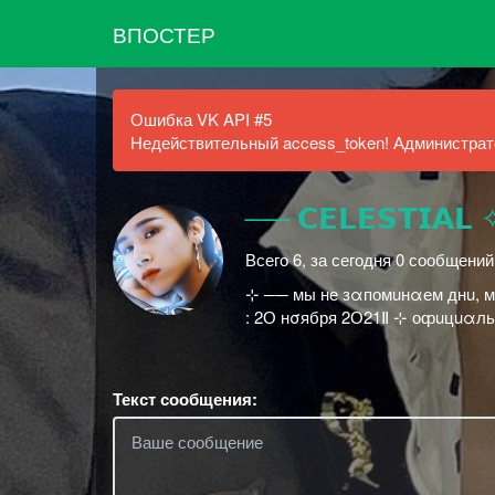
ВПОСТЕР
Ошибка VK API #5
Недействительный access_token! Администрато
ㅤㅤ── 𝗖𝗘𝗟𝗘𝗦𝗧𝗜
Всего 6, за сегодня 0 сообщени
⊹ ── мы не зαпомuнαем днu, 
: 2О нσября 2О21Ⅱ ⊹ оȹuцuαль
Текст сообщения: