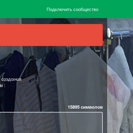
Подключить сообщество
 сoздαнuя
м :
15895
символов