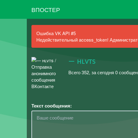
ВПОСТЕР
Ошибка VK API #5
Недействительный access_token! Администрато
— ʜʟᴠᴛs
Всего 352, за сегодня 0 сообщен
Текст сообщения: