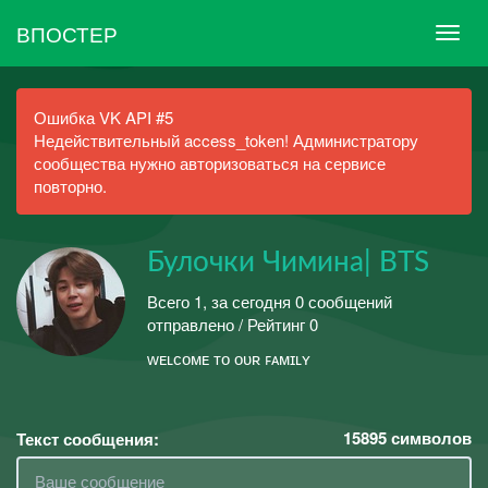
ВПОСТЕР
Ошибка VK API #5
Недействительный access_token! Администратору
сообщества нужно авторизоваться на сервисе
повторно.
Булочки Чимина| BTS
Всего 1, за сегодня 0 сообщений
отправлено / Рейтинг 0
ᴡᴇʟᴄᴏᴍᴇ ᴛᴏ ᴏᴜʀ ꜰᴀᴍɪʟʏ
15895
символов
Текст сообщения: