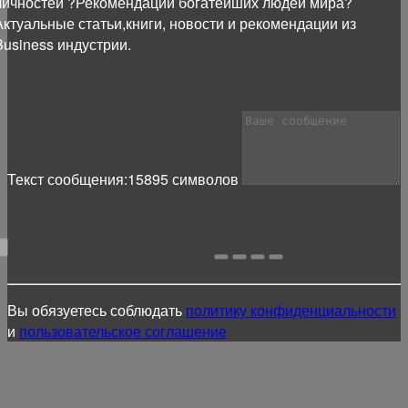
личностей ?Рекомендации богатейших людей мира?
Актуальные статьи,книги, новости и рекомендации из
Business индустрии.
Текст сообщения:
15895
символов
Вы обязуетесь соблюдать
политику конфиденциальности
и
пользовательское соглашение