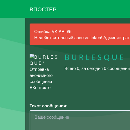
ВПОСТЕР
Ошибка VK API #5
Недействительный access_token! Администрато
B U R L E S Q U E
Всего 0, за сегодня 0 сообщени
Текст сообщения: