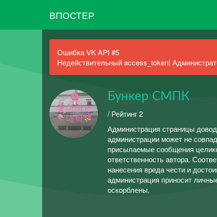
ВПОСТЕР
Ошибка VK API #5
Недействительный access_token! Администрато
Бункер СМПК
/ Рейтинг 2
Администрация страницы доводи
администрации может не совпад
присылаемые сообщения целико
ответственность автора. Соотве
нанесения вреда чести и досто
администрация приносит личные
оскорблены.