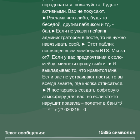
порадоваться. пожалуйста, будьте
активными. Вас не покусают.
►Реклама чего-либо, будь то
беседой, другим пабликом и тд. -
бан.►Если не указан пейринг
администратором в посте, то не нужно
навязывать свой. ► Этот паблик
посвящен всем мемберам BTS. Мы за
от7. Если у вас предпочтения к соло-
мейну, милости прошу выйти. ►Я
выкладываю то, что нравится мне.
Если вас не устраивают посты, то вы
всегда знаете, где кнопка отписаться.
►Я постараюсь создать софтовую
атмосферу для вас, но если кто-то
нарушит правила – полетит в бан.(づ
￣ ³￣)づ? 020219 - 0
15895
символов
Текст сообщения: