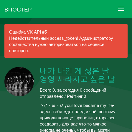
ВПОСТЕР
Ошибка VK API #5
Недействительный access_token! Администратору
сообщества нужно авторизоваться на сервисе
повторно.
내가 나인 게 싫은 날
영영 사라지고 싶은 날
Всего 0, за сегодня 0 сообщений
отправлено / Рейтинг 0
ヽ(*・ω・)ﾉ your love became my life•
здесь тебя ждет плед и чай, поэтому
приходи почаще. приветик, стараюсь
создавать для вас что-то мягкое
(иногда не очень), чтобы вы могли