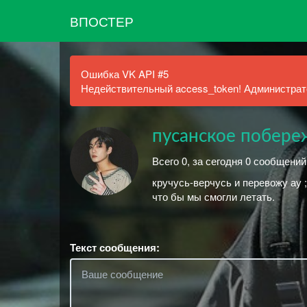
ВПОСТЕР
Ошибка VK API #5
Недействительный access_token! Администрато
пусанское побере
Всего 0, за сегодня 0 сообщений
кручусь-верчусь и перевожу ау 
что бы мы смогли летать.
Текст сообщения: