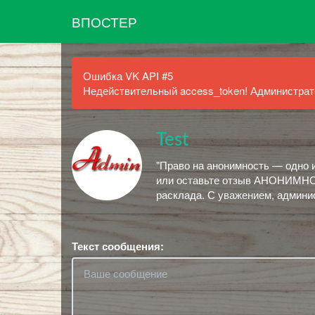
ВПОСТЕР
Ошибка VK API #5
Недействительный access_token! Администрато
Test
"Право на анонимность — одно 
или оставьте отзыв АНОНИМНО!
расклада. С уважением, админи
Текст сообщения: