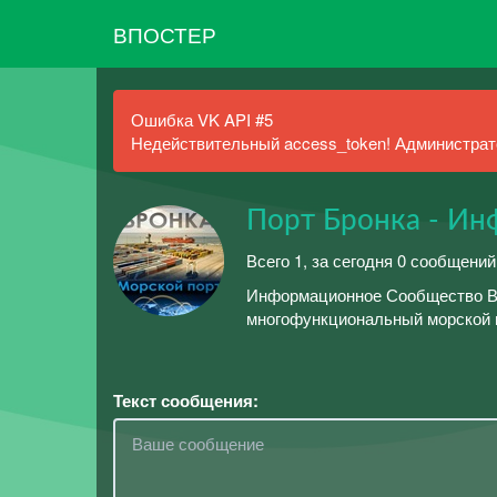
ВПОСТЕР
Ошибка VK API #5
Недействительный access_token! Администрато
Порт Бронка - И
Всего 1, за сегодня 0 сообщений
Информационное Сообщество Вко
многофункциональный морской п
Текст сообщения: