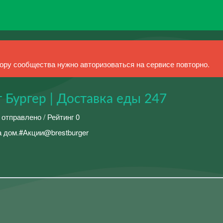
ру сообщества нужно авторизоваться на сервисе повторно.
т Бургер | Доставка еды 247
 отправлено / Рейтинг 0
а дом.#Акции@brestburger