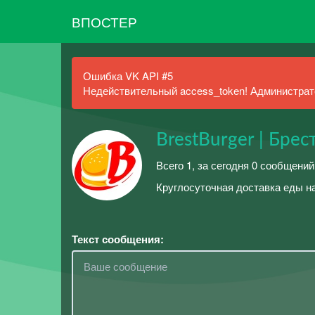
ВПОСТЕР
Ошибка VK API #5
Недействительный access_token! Администрато
BrestBurger | Брес
Всего 1, за сегодня 0 сообщений
Круглосуточная доставка еды н
Текст сообщения: