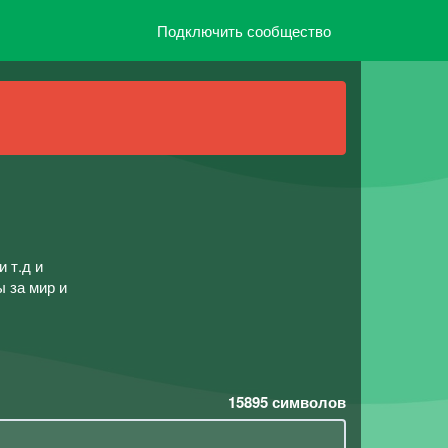
Подключить сообщество
 т.д и
 за мир и
15895
символов