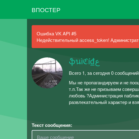
ВПОСТЕР
Ошибка VK API #5
Недействительный access_token! Администрато
ֆนìℭí₫ع
Всего 1, за сегодня 0 сообщений
Мы не пропагандируем и не поощ
т.п.Так же не призываем соверш
любовь ?Администрация паблика 
развлекательный характер и взя
Текст сообщения: