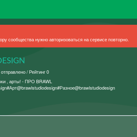
ру сообщества нужно авторизоваться на сервисе повторно.
DESIGN
 отправлено / Рейтинг 0
ки , арты! - ПРО BRAWL
gn#Арт@brawlstudiodesign#Разное@brawlstudiodesign