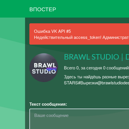
ВПОСТЕР
Ошибка VK API #5
Недействительный access_token! Администрато
BRAWL STUDIO | 
Всего 0, за сегодня 0 сообщений
Здесь ты найдёшь разные вырез
STARS#Вырезки@brawlstudiodesi
Текст сообщения: