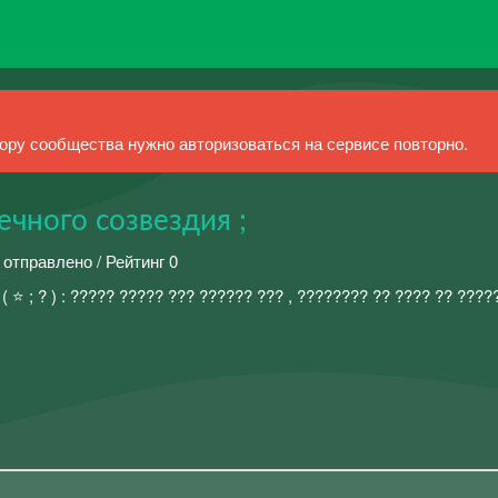
ру сообщества нужно авторизоваться на сервисе повторно.
чного созвездия ;
 отправлено / Рейтинг 0
( ⭐️ ; ? ) : ????? ????? ??? ?????? ??? , ???????? ?? ???? ?? ???