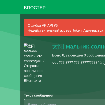
ВПОСТЕР
Ошибка VK API #5
Недействительный access_token! Администрато
太阳 мальчик солне
Всего 0, за сегодня 0 сообщений
➫. . ??? ???? ??? ????????? ˚✩┊͙ 
Текст сообщения: