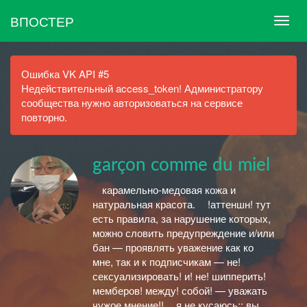
ВПОСТЕР
Ошибка VK API #5
Недействительный access_token! Администратору
сообщества нужно авторизоваться на сервисе
повторно.
garçon comme du miel
ᅠкарамельно-медовая кожа и
натуральная красота. ᅠ!аттеншн! тут
есть правила, за нарушение которых,
можно словить предупреждение и/или
бан — проявлять уважение как ко
мне, так и к подписчикам — не!
сексуализировать! и! не! шипперить!
мемберов! между! собой! — уважать
чужое мнение!! ᅠя не кусаюсь;; вы