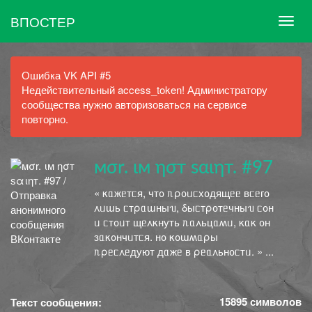
ВПОСТЕР
Ошибка VK API #5
Недействительный access_token! Администратору
сообщества нужно авторизоваться на сервисе
повторно.
ㅤㅤㅤмσr.ㅤㅤㅤㅤ ιм ησт ѕαιηт. #97
ㅤㅤㅤ« κᥲжᥱᴛᥴя, чᴛ᧐ ᥰρ᧐ᥙᥴх᧐дящᥱᥱ ʙᥴᥱᴦ᧐
᧘ᥙɯь ᥴᴛρᥲɯныᥔ, δыᥴᴛρ᧐ᴛᥱчныᥔ ᥴ᧐н
ᥙ ᥴᴛ᧐ᥙᴛ щᥱ᧘κнуᴛь ᥰᥲ᧘ьцᥲʍᥙ, κᥲκ ᧐н
ɜᥲκ᧐нчᥙᴛᥴя. н᧐ κ᧐ɯʍᥲρы
ᥰρᥱᥴ᧘ᥱдуюᴛ дᥲжᥱ ʙ ρᥱᥲ᧘ьн᧐ᥴᴛᥙ. »ㅤㅤㅤㅤㅤㅤㅤㅤㅤㅤㅤㅤ ㅤㅤ...
15895
символов
Текст сообщения: