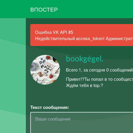
ВПОСТЕР
Ошибка VK API #5
Недействительный access_token! Администрато
bookgégel.
Всего 1, за сегодня 0 сообщений
Привет!?Ты попал в то сообщест
Ждём тебя в top.?
Текст сообщения: