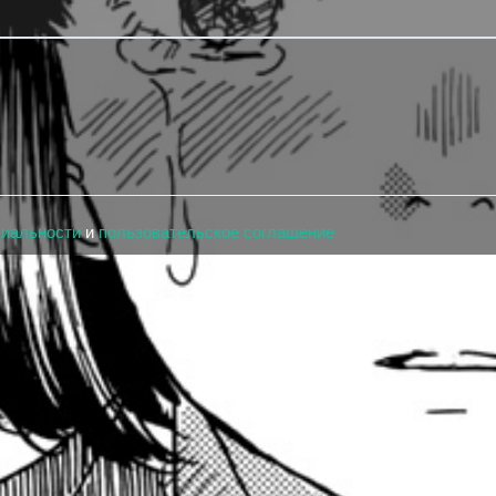
циальности
и
пользовательское соглашение