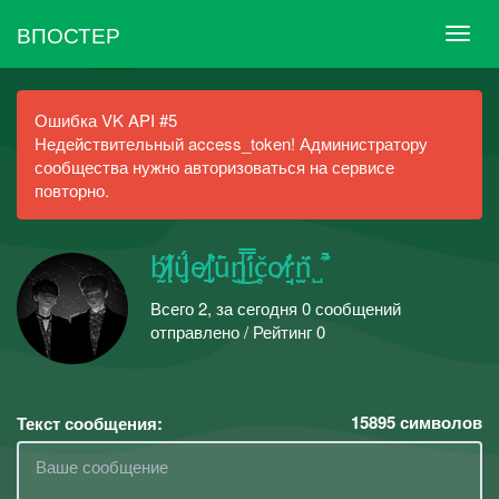
ВПОСТЕР
Ошибка VK API #5
Недействительный access_token! Администратору
сообщества нужно авторизоваться на сервисе
повторно.
b̸̰́ḷ̵̋ǘ̵̮e̸̡͛ ̵̱̕ū͜n̵̬̿i̥̒čo̸̘̓r̫̀n̺̈́ ͉͊
Всего 2, за сегодня 0 сообщений
отправлено / Рейтинг 0
15895
символов
Текст сообщения: