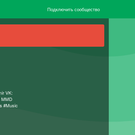
Подключить сообщество
ir VK:
』► MMD
s #Music