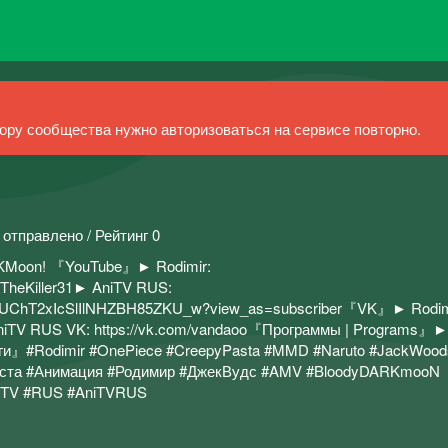
ру сообщества нужно авторизоваться на сервисе повторно.
 отправлено / Рейтинг 0
RKMoon! 『YouTube』► Rodimir:
ffTheKiller31► AniTV RUS:
el/UChT2xIcSlIlNHZBH85ZKU_w?view_as=subscriber『VK』► Rodim
AniTV RUS VK: https://vk.com/vandaoo『Программы | Programs
ги』#Rodimir #OnePiece #CreepyPasta #MMD #Naruto #JackWood
паста #Анимация #Родимир #ДжекВудс #AMV #BloodyDARKmooN
TV #RUS #AniTVRUS