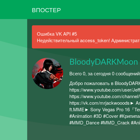
ВПОСТЕР
Ошибка VK API #5
Недействительный access_token! Администрато
BloodyDARKMoon
Всего 0, за сегодня 0 сообщений
Добро пожаловать в BloodyDA
https://www.youtube.com/user/Je
https://www.youtube.com/chann
https://vk.com/mrjackwooods► 
ft.MME► Sony Vegas Pro 16『Те
#Animation #3D #Cover #Крипи
#MMD_Dance #MMD_Crack #Ani